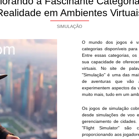
plorando a Fascinante Categori
Realidade em Ambientes Virtuai
SIMULAÇÃO
O mundo dos jogos é vas
categorias disponíveis para
Entre essas categorias, os
sua capacidade de oferecer
virtuais. No site de pala
"Simulação" é uma das mai
de aventuras que vão a
experimentem aspectos da vi
muito mais, tudo em um ambi
Os jogos de simulação co
desde simulações de voo e
gerenciamento de cidades. 
"Flight Simulator" são 
proporcionando aos jogador