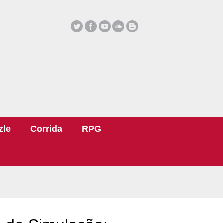
zle
Corrida
RPG