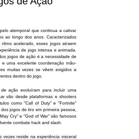
ogos de Ação
elo atemporal que continua a cativar
es ao longo dos anos. Caracterizados
 ritmo acelerado, esses jogos atraem
eriência de jogo intensa e animada.
dos jogos de ação é a necessidade de
as e uma excelente coordenação mão-
res muitas vezes se vêem exigidos a
entos dentro do jogo.
 de ação evoluíram para incluir uma
ue vão desde plataformas e shooters
ulos como "Call of Duty" e "Fortnite"
 dos jogos de tiro em primeira pessoa,
 May Cry" e "God of War" são famosos
lvente combate hack and slash.
 vezes reside na experiência visceral