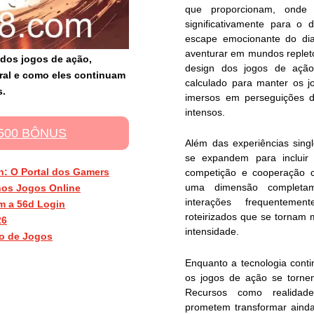
que proporcionam, onde
significativamente para o
escape emocionante do dia
aventurar em mundos repleto
dos jogos de ação,
design dos jogos de ação
ral e como eles continuam
calculado para manter os j
s.
imersos em perseguições d
intensos.
500 BÔNUS
Além das experiências sing
se expandem para incluir
n: O Portal dos Gamers
competição e cooperação c
uma dimensão completam
nos Jogos Online
interações frequente
m a 56d Login
roteirizados que se tornam
26
intensidade.
io de Jogos
Enquanto a tecnologia conti
os jogos de ação se torne
Recursos como realidade 
prometem transformar aind