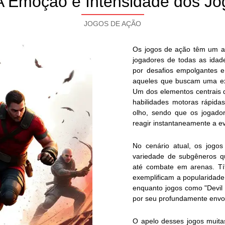
 A Emoção e Intensidade dos J
JOGOS DE AÇÃO
Os jogos de ação têm um ap
jogadores de todas as idad
por desafios empolgantes e
aqueles que buscam uma exp
Um dos elementos centrais 
habilidades motoras rápid
olho, sendo que os jogado
reagir instantaneamente a ev
No cenário atual, os jogos
variedade de subgêneros q
até combate em arenas. Tít
exemplificam a popularidade
enquanto jogos como "Devil
por seu profundamente envo
O apelo desses jogos muitas