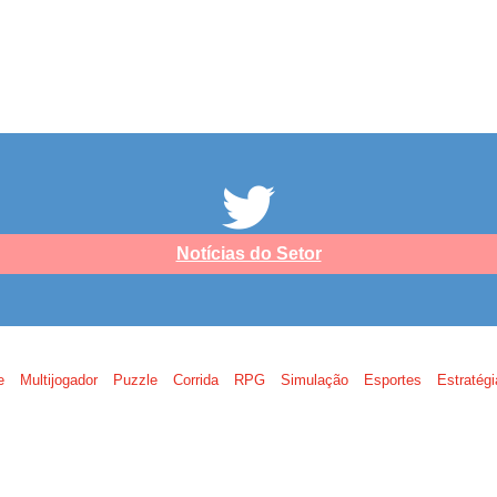
Notícias do Setor
e
Multijogador
Puzzle
Corrida
RPG
Simulação
Esportes
Estratégi