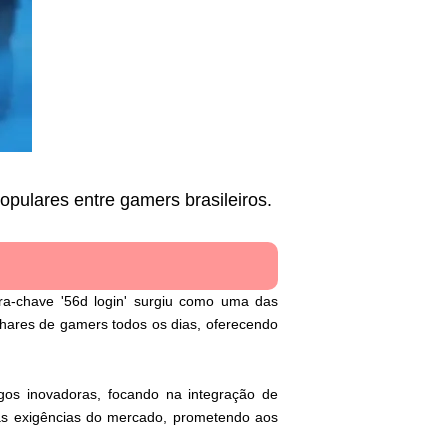
pulares entre gamers brasileiros.
ra-chave '56d login' surgiu como uma das
ilhares de gamers todos os dias, oferecendo
gos inovadoras, focando na integração de
vas exigências do mercado, prometendo aos