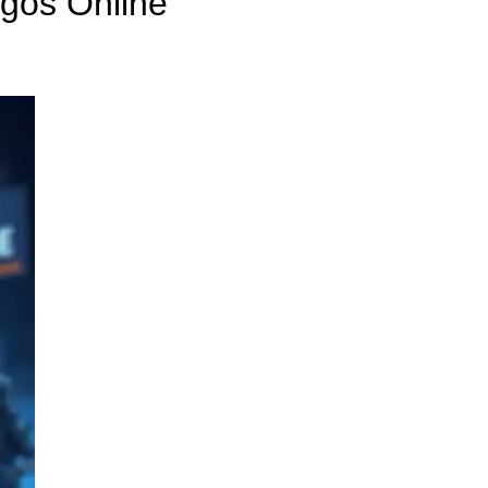
gos Online