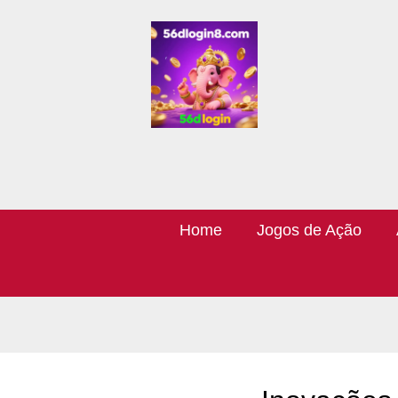
Home
Jogos de Ação