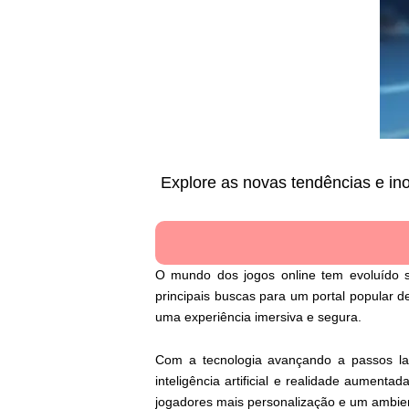
Explore as novas tendências e in
O mundo dos jogos online tem evoluído s
principais buscas para um portal popular d
uma experiência imersiva e segura.
Com a tecnologia avançando a passos lar
inteligência artificial e realidade aume
jogadores mais personalização e um ambien