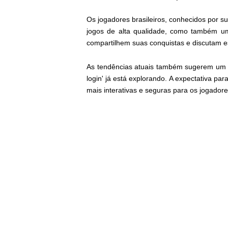
Os jogadores brasileiros, conhecidos por 
jogos de alta qualidade, como também um
compartilhem suas conquistas e discutam es
As tendências atuais também sugerem um a
login' já está explorando. A expectativa pa
mais interativas e seguras para os jogador