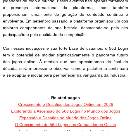
jogadores de todo o mundo. Esses eventos não apenas fortalecem
a presença internacional da plataforma, mas também
proporcionam uma fonte de geração de conteúdo contínuo e
envolvente. Em setembro passado, a plataforma organizou um dos
maiores campeonatos de sua história, destacando-se pela alta
participação e pela qualidade da competição.
Com essas inovações e sua forte base de usuários, o 56d Login
tem o potencial de moldar significativamente o panorama futuro
dos jogos online. À medida que nos aproximamos do final da
década, será interessante observar como a plataforma continuará
a se adaptar e inovar para permanecer na vanguarda da indústria.
Related pages
Crescimento e Desafios dos Jogos Online em 2026
Explorando a Ascensão do 56d Login no Mundo dos Jogos
Expansão e Desafios no Mundo dos Jogos Online
O Crescimento do 56d Login nas Comunidades Online