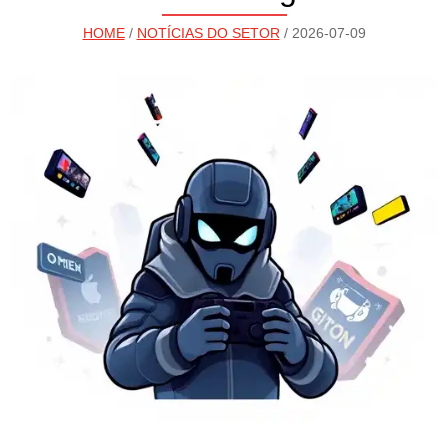
HOME
/
NOTÍCIAS DO SETOR
/ 2026-07-09