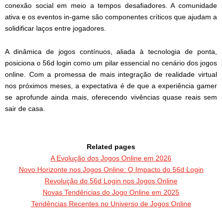
conexão social em meio a tempos desafiadores. A comunidade
ativa e os eventos in-game são componentes críticos que ajudam a
solidificar laços entre jogadores.
A dinâmica de jogos contínuos, aliada à tecnologia de ponta,
posiciona o 56d login como um pilar essencial no cenário dos jogos
online. Com a promessa de mais integração de realidade virtual
nos próximos meses, a expectativa é de que a experiência gamer
se aprofunde ainda mais, oferecendo vivências quase reais sem
sair de casa.
Related pages
A Evolução dos Jogos Online em 2026
Novo Horizonte nos Jogos Online: O Impacto do 56d Login
Revolução do 56d Login nos Jogos Online
Novas Tendências do Jogo Online em 2025
Tendências Recentes no Universo de Jogos Online