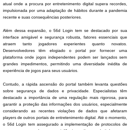
atual onde a procura por entretenimento digital supera recordes,
impulsionada por uma adaptação de hábitos durante a pandemia
recente e suas consequências posteriores.
Além dessa expansão, o 56d Login tem se destacado por sua
interface amigável e segurança robusta, fatores essenciais que
atraem tanto jogadores experientes quanto novatos.
Desenvolvedores têm elogiado o portal por fornecer uma
plataforma onde jogos independentes podem ser lançados sem
grandes impedimentos, permitindo uma diversidade inédita de
experiência de jogos para seus usuários.
Contudo, a rápida ascensão do portal também levanta questões
sobre segurança de dados e privacidade. Especialistas têm
destacado a importância de uma regulação mais rigorosa, para
garantir a proteção das informações dos usuários, especialmente
considerando as recentes violações de dados que afetaram
players de outros portais de entretenimento digital. Até o momento,
o 56d Login tem assegurado a implementação de protocolos de