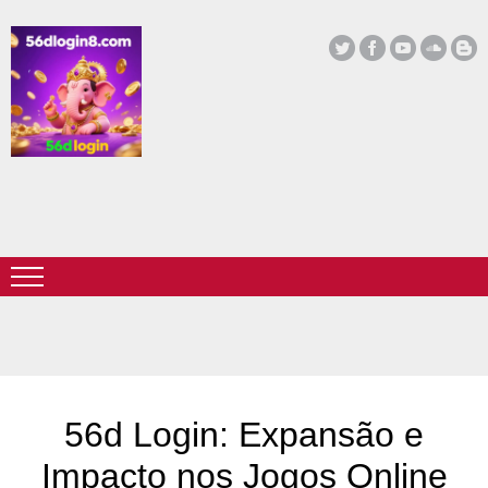
56d Login: Expansão e
Impacto nos Jogos Online