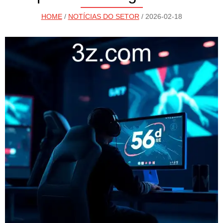
HOME
/
NOTÍCIAS DO SETOR
/ 2026-02-18